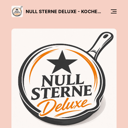
NULL STERNE DELUXE - KOCHEN, ABER LECKER!