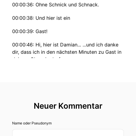
00:00:36: Ohne Schnick und Schnack.
00:00:38: Und hier ist ein
00:00:39: Gast!
00:00:46: Hi, hier ist Damian... ...und ich danke
dir, dass ich in den nächsten Minuten zu Gast in
deinem Ohr sein darf.
00:00:53: Normalerweise sage ich ja ab in die
Küche aber heute sage ich vorher noch kurz
Hexhex, einmal zuhören bitte.
00:01:00: Denn jetzt meldet sich eine kleine
Neuer Kommentar
Hexe mit einem Anliegen bei dem es nicht um
Zauberei geht sondern um Stimmenklau durch
KI.
Name oder Pseudonym
00:01:08: und ganz ehrlich wenn selbst Hexen