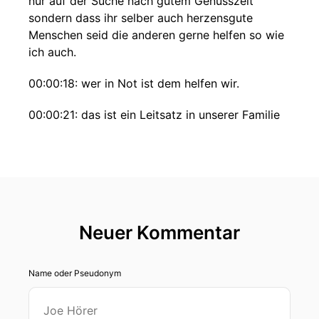
nur auf der Suche nach gutem Genusszeit
sondern dass ihr selber auch herzensgute
Menschen seid die anderen gerne helfen so wie
ich auch.
00:00:18: wer in Not ist dem helfen wir.
00:00:21: das ist ein Leitsatz in unserer Familie
mit dem wir schlechte Gedanken oft
wegwischen wenn man sich beispielsweise mal
fragt ob man auch den richtigen hilft oder ob es
überhaupt Mal einen Dankeschön dafür geben
wird.
Neuer Kommentar
00:00:32: Das ist nämlich egal wer in not ist
Dem helfen wir.
Name oder Pseudonym
00:00:36: Das gilt für Menschen, aber auch für
Tiere und warum zum Teufel sollte es dann nicht
auch für einen kleinen Schwamm gelten?