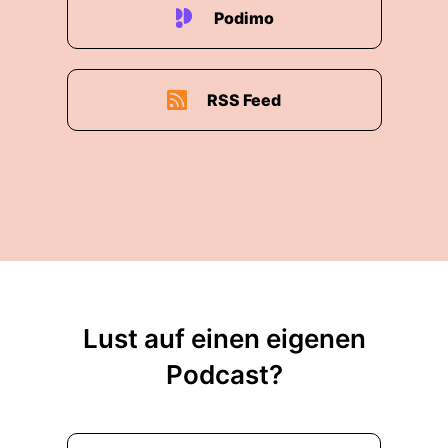
Podimo
00:02:48: Tomate schneiden Mozzarella
schneiden ein bisschen Salz ein wenig Pfeffer
Olivenöl bei Silikum fertig.
RSS Feed
00:02:53: Und trotzdem steht das Ding seit
Jahrzehnten auf Speisekarten, in Kochbüchern,
Auf Vorspeisentellern In italienischen und
deutschen Restaurants.
00:03:02: Und überall dort wo jemand sagt wir
brauchen noch was Frisches.
00:03:06: Caprese!
Lust auf einen eigenen
00:03:07: klingt sofort nach Urlaub, nach Capri.
Podcast?
00:03:10: Nach weißem Leinenhemd, nach
Vespa, nach warmem Steinboden, nach einem