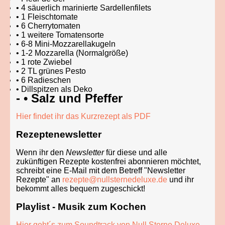
• 4 säuerlich marinierte Sardellenfilets
• 1 Fleischtomate
• 6 Cherrytomaten
• 1 weitere Tomatensorte
• 6-8 Mini-Mozzarellakugeln
• 1-2 Mozzarella (Normalgröße)
• 1 rote Zwiebel
• 2 TL grünes Pesto
• 6 Radieschen
• Dillspitzen als Deko
- • Salz und Pfeffer
Hier findet ihr das Kurzrezept als PDF
Rezeptenewsletter
Wenn ihr den
Newsletter
für diese und alle
zukünftigen Rezepte kostenfrei abonnieren möchtet,
schreibt eine E-Mail mit dem Betreff "Newsletter
Rezepte" an
rezepte@nullsternedeluxe.de
und ihr
bekommt alles bequem zugeschickt!
Playlist - Musik zum Kochen
Hier geht´s zum Soundtrack von Null Sterne Deluxe